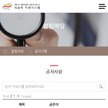
알림마당
알림마당
공지사항
공지사항
Total
2
건
[
1
/1page]
제목
글쓴이